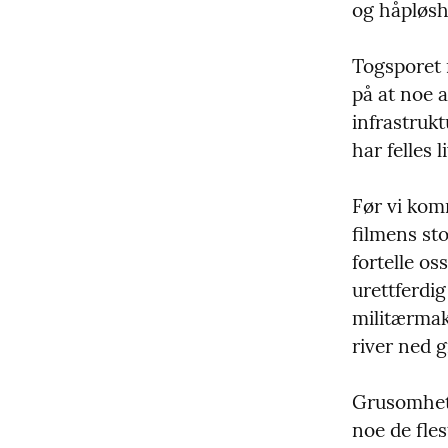
og håpløshe
Togsporet 
på at noe 
infrastrukt
har felles 
Før vi komm
filmens st
fortelle os
urettferdig
militærmakt
river ned 
Grusomhete
noe de flest