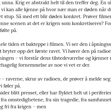
t unna. Krig er abstrakt helt til den treffer deg. En ul
vi kan alle kjenne på hvor nær man er døden når du
t stup. Så med ett blir døden konkret. Prøver filmen 
nne scenen at det er krigen som konkretiseres? For
følte på.
ele tiden et bakteppe i filmen. Vi ser den i åpningss
t bryter opp det første ravet. Vi hører den på radioen
ningen – vi forstår dens tilstedeværelse og kjenner
hagelig fornemmelse av noe vi vet er der.
– raverne, skrur av radioen, de prøver å melde seg u
 føler på.

der blitt presset, eller har flyktet helt ut i periferie
ri fra omstedighetene, fra sin tragedie, fra samfunnets
g fri fra krigen – men