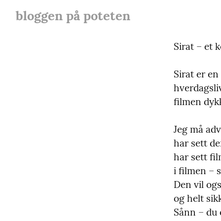
bloggen på poteten
Sirat – et 
Sirat er en
hverdagsliv
filmen dyk
Jeg må adva
har sett de
har sett fi
i filmen – 
Den vil ogs
og helt sik
Sånn – du 