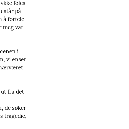
ykke føles 
 står på 
å fortele 
 meg var 
cenen i 
, vi enser 
 nærværet 
t fra det 
n, de søker 
 tragedie,  