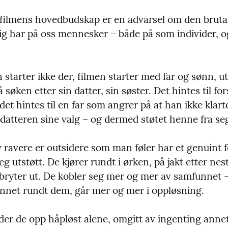
filmens hovedbudskap er en advarsel om den brutali
rig har på oss mennesker – både på som individer, o
starter ikke der, filmen starter med far og sønn, ut a
 søken etter sin datter, sin søster. Det hintes til for
det hintes til en far som angrer på at han ikke klarte
datteren sine valg – og dermed støtet henne fra se
ravere er outsidere som man føler har et genuint fo
seg utstøtt. De kjører rundt i ørken, på jakt etter nest
 bryter ut. De kobler seg mer og mer av samfunnet –
net rundt dem, går mer og mer i oppløsning.
nder de opp håpløst alene, omgitt av ingenting anne