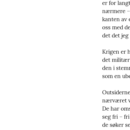
er for lang
nærmere – 
kanten av e
oss med de
det det jeg 
Krigen er h
det militær
den i stem
som en ube
Outsiderne 
nærværet vi
De har omsi
seg fri – f
de søker se