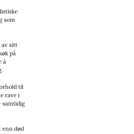
stiske 
g som 
v sitt 
søk på 
 å 
g.
rhold til 
e rave i 
 samtidig 
t enn død 