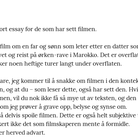
kort essay for de som har sett filmen.
 film om en far og sønn som leter etter en datter s
et og reist på ørken-rave i Marokko. Det er overfla
ker noen heftige turer langt under overflaten.
re, jeg kommer til å snakke om filmen i den konteks
n, og at du – som leser dette, også har sett den. Hvi
lmen, vil du nok ikke få så mye ut av teksten, og den
som jeg prøver å grave opp, belyse og synse om.

å delvis spoile filmen. Dette er også helt subjektive 
kert ikke det som filmskaperen mente å formidle.

er herved advart.