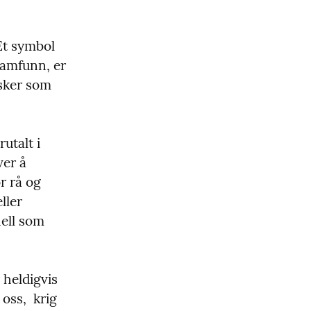
Et symbol 
amfunn, er 
sker som 
utalt i 
er å 
 rå og 
ler 
ell som 
heldigvis 
oss,  krig 