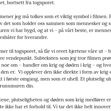
t, bortsett fra togsporet.
mener jeg må tolkes som et viktig symbol i filmen. 
av det som holder oss sammen som mennesker og s
uren vi har bygd, og at vi – på vårt beste, er menne
livsbåter for hverandre.
er til togsporet, så får vi revet hjertene våre ut – br
ore vendepunkt. Subteksten som jeg tror filmen prøv
s noe om – handler om krig og døden i krig – og hvor
 den er.  Vi opplever den ikke direkte i form av krig el
 i første omgang, men som et uhell. Et plutselig uh
grunnmuren din.
ne, plutseligheten og døden som krig medfører er 
e ikke har et forhold til. Vi tar det ikke helt innover 