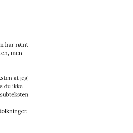
om har rømt 
ten, men 
ten at jeg 
s du ikke 
 subteksten 
tolkninger, 