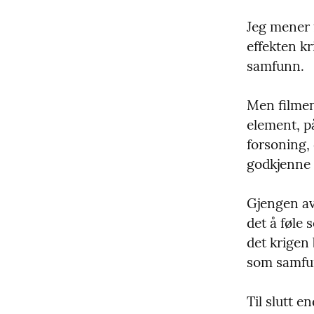
Jeg mener 
effekten k
samfunn.
Men filmen 
element, på
forsoning, 
godkjenne 
Gjengen av 
det å føle 
det krigen
som samfun
Til slutt e