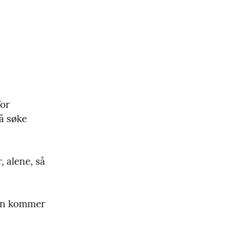
or 
å søke 
 alene, så 
en kommer 