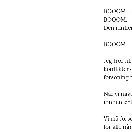
BOOOM ...

BOOOM.

Den innhe
BOOOM – i
Jeg tror fi
konfliktene
forsoning f
Når vi mist
innhenter 
Vi må fors
for alle nå